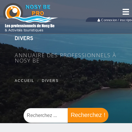
Tog
nav
Connexion / inscripti
DIVERS
ANNUAIRE DES PROFESSIONNELS À
NOSY BE
ACCUEIL
DIVERS
Recherchez !