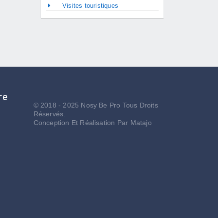
Visites touristiques
re
© 2018 - 2025 Nosy Be Pro Tous Droits
Réservés.
Conception Et Réalisation Par
Matajo