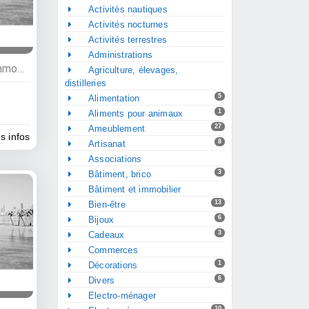
Activités nautiques
Activités nocturnes
Activités terrestres
Administrations
Commerces, Bâtiment et immobilier, Menuisiers, Matériaux de construction
Agriculture, élevages,
distilleries
5
Alimentation
1
Aliments pour animaux
27
Ameublement
es infos
8
Artisanat
Associations
3
Bâtiment, brico
Bâtiment et immobilier
13
Bien-être
6
Bijoux
3
Cadeaux
Commerces
1
Décorations
6
Divers
Electro-ménager
10