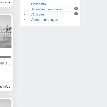
es infos
Transports
4
Ustensiles de cuisine
1
Véhicules
Visites touristiques
Commerces, Boulangeries, pâtisseries, glaciers
es infos