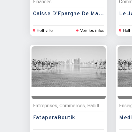
Finances
Comme
Caisse D'Epargne De Madagascar
Le J
Hell-ville
Voir les infos
Hell-
Entreprises, Commerces, Habillement et mode, Epices et huiles essentielles, Artisanat, Boutiques souvenirs
FataperaBoutik
Medi