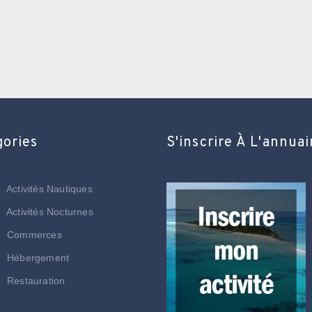
gories
S'inscrire À L'annuai
Activités Nautiques
Activités Nocturnes
Commerces
Hébergement
Restauration