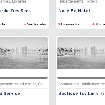
rces, Librairies
Hébergements, Hôtels
ardin Des Sens
Nosy Be Hôtel
ville
Voir les infos
Dzamandzar
Voir l
Enseignement et éducation, Centres de formations
a Service
Boutique Tsy Lany Ts