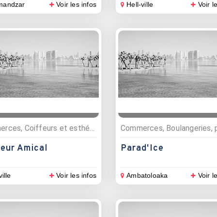
mandzar
Voir les infos
Hell-ville
Voir l
Commerces, Coiffeurs et esthétique
feur Amical
Parad'Ice
ville
Voir les infos
Ambatoloaka
Voir l