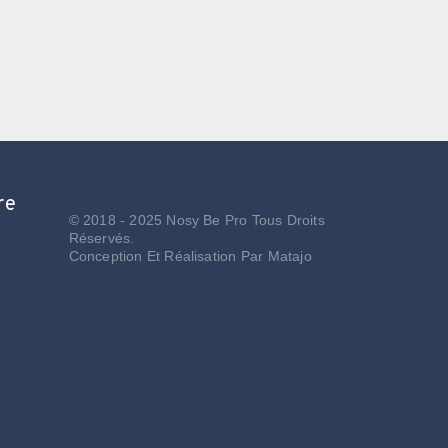
re
© 2018 - 2025 Nosy Be Pro Tous Droits
Réservés.
Conception Et Réalisation Par
Matajo