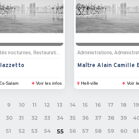
Activités nocturnes, Restauration , Bars, Restaurants
alazzetto
Es-Salam
Voir les infos
Hell-ville
Voir l
9
10
11
12
13
14
15
16
17
18
1
9
30
31
32
33
34
35
36
37
38
39
4
0
51
52
53
54
56
57
58
59
60
61
55