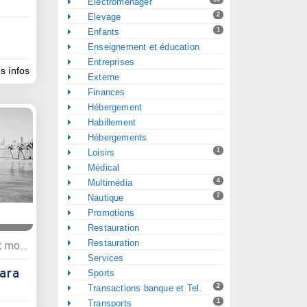
Electroménager
2
Elevage
1
Enfants
Enseignement et éducation
Entreprises
es infos
Externe
Finances
Hébergement
Habillement
Hébergements
1
Loisirs
Médical
4
Multimédia
7
Nautique
Promotions
Restauration
Restauration
Commerces, Habillement et mode
Services
ara
Sports
2
Transactions banque et Tel.
1
Transports