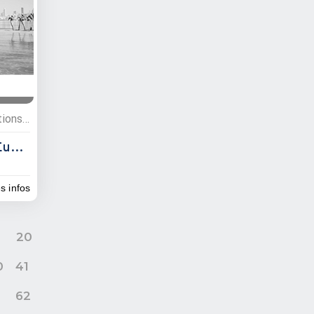
Administrations, Administrations publiques
Maître Alain Camille Eugène
es infos
9
20
0
41
62