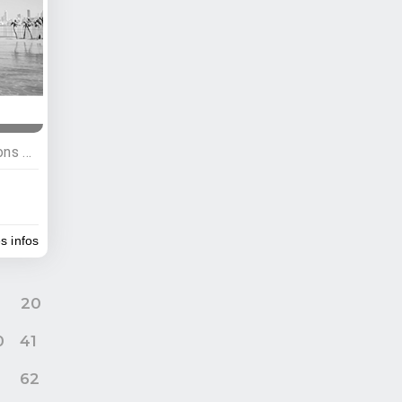
Hébergements, Villas, maisons et appartements
es infos
9
20
0
41
62