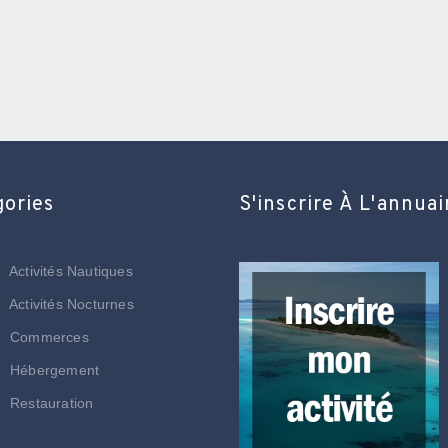
gories
S'inscrire À L'annuai
Activités Nautiques
Activités Nocturnes
Commerces
Hébergement
Restauration