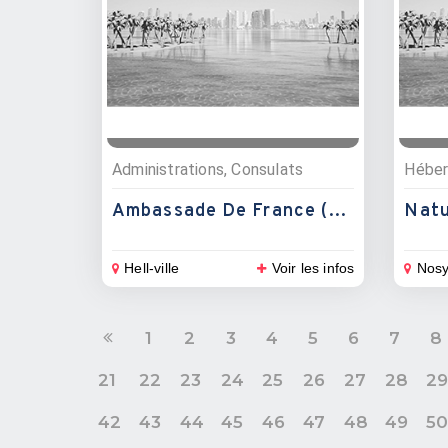
Administrations, Consulats
Héber
Ambassade De France (Consulat)
Natu
Hell-ville
Voir les infos
Nosy
1
2
3
4
5
6
7
8
21
22
23
24
25
26
27
28
2
42
43
44
45
46
47
48
49
5