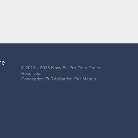
re
© 2018 - 2025 Nosy Be Pro Tous Droits
Réservés.
Conception Et Réalisation Par
Matajo