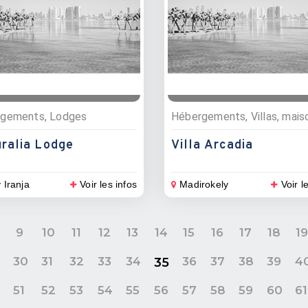
gements, Lodges
ralia Lodge
Villa Arcadia
 Iranja
Voir les infos
Madirokely
Voir l
9
10
11
12
13
14
15
16
17
18
1
9
30
31
32
33
34
36
37
38
39
4
35
0
51
52
53
54
55
56
57
58
59
60
61