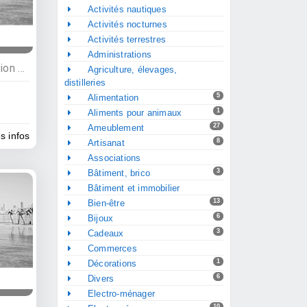
Activités nautiques
Activités nocturnes
Activités terrestres
Administrations
Services, IT et communication digitale, Informaticiens
Agriculture, élevages,
distilleries
5
Alimentation
1
Aliments pour animaux
27
Ameublement
es infos
8
Artisanat
Associations
3
Bâtiment, brico
Bâtiment et immobilier
13
Bien-être
6
Bijoux
3
Cadeaux
Commerces
1
Décorations
6
Divers
Electro-ménager
10