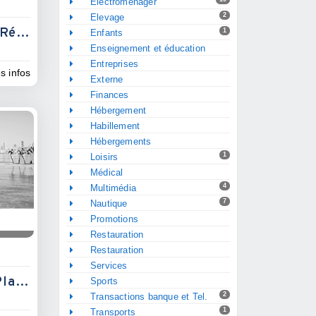
Electroménager
2
Elevage
Association Syndical Résidence Home Copropriété
1
Enfants
Enseignement et éducation
Entreprises
es infos
Externe
Finances
Hébergement
Habillement
Hébergements
1
Loisirs
Médical
4
Multimédia
7
Nautique
Promotions
Restauration
Restauration
Services
Hôtel Le Jardin Des Plantes
Sports
2
Transactions banque et Tel.
1
Transports