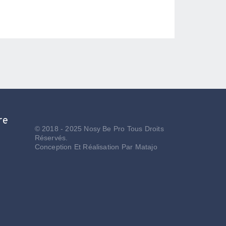
re
© 2018 - 2025 Nosy Be Pro Tous Droits
Réservés.
Conception Et Réalisation Par
Matajo