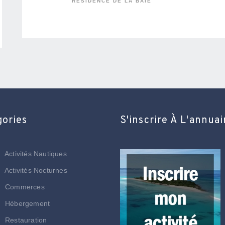
RÉSIDENCE DE LA BAIE
gories
S'inscrire À L'annuai
Activités Nautiques
Activités Nocturnes
Commerces
Hébergement
Restauration