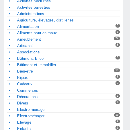
Activités nocturnes
Activités terrestres
Administrations
Agriculture, élevages, distilleries
5
Alimentation
1
Aliments pour animaux
27
Ameublement
8
Artisanat
Associations
3
Bâtiment, brico
Bâtiment et immobilier
13
Bien-être
6
Bijoux
3
Cadeaux
Commerces
1
Décorations
6
Divers
Electro-ménager
10
Electroménager
2
Elevage
1
Enfants