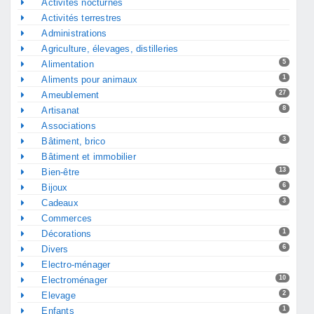
Activités nocturnes
Activités terrestres
Administrations
Agriculture, élevages, distilleries
5
Alimentation
1
Aliments pour animaux
27
Ameublement
8
Artisanat
Associations
3
Bâtiment, brico
Bâtiment et immobilier
13
Bien-être
6
Bijoux
3
Cadeaux
Commerces
1
Décorations
6
Divers
Electro-ménager
10
Electroménager
2
Elevage
1
Enfants