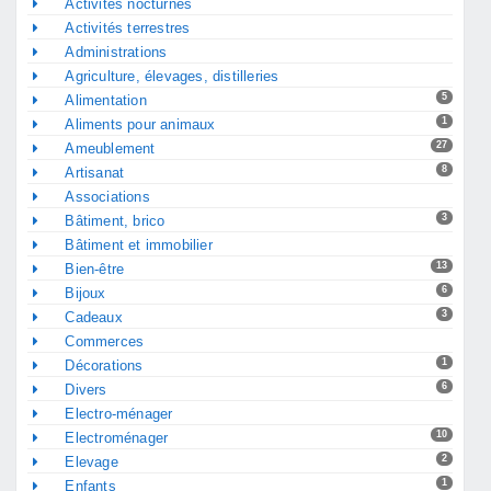
Activités nocturnes
Activités terrestres
Administrations
Agriculture, élevages, distilleries
5
Alimentation
1
Aliments pour animaux
27
Ameublement
8
Artisanat
Associations
3
Bâtiment, brico
Bâtiment et immobilier
13
Bien-être
6
Bijoux
3
Cadeaux
Commerces
1
Décorations
6
Divers
Electro-ménager
10
Electroménager
2
Elevage
1
Enfants