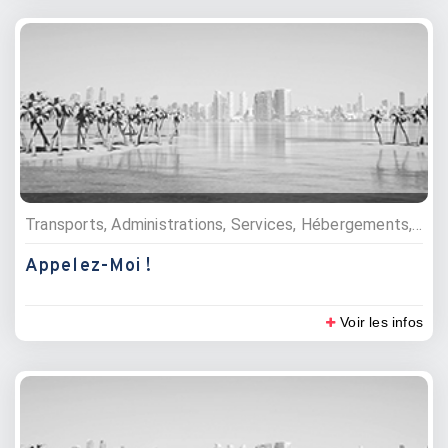
Transports, Administrations, Services, Hébergements, Commerces, Location de véhicule, Divers, Villas, maisons et appartements, Bajaj, Informaticiens, Informatiques et multimédia, Réparateurs multimédia, Energie, Divers, Electricité et électronique
Appelez-Moi !
Voir les infos