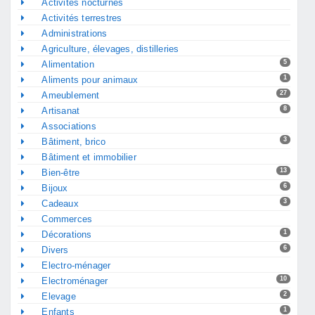
Activités nocturnes
Activités terrestres
Administrations
Agriculture, élevages, distilleries
5
Alimentation
1
Aliments pour animaux
27
Ameublement
8
Artisanat
Associations
3
Bâtiment, brico
Bâtiment et immobilier
13
Bien-être
6
Bijoux
3
Cadeaux
Commerces
1
Décorations
6
Divers
Electro-ménager
10
Electroménager
2
Elevage
1
Enfants