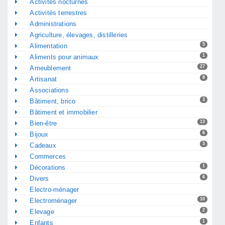
Activités nocturnes
Activités terrestres
Administrations
Agriculture, élevages, distilleries
5
Alimentation
1
Aliments pour animaux
27
Ameublement
8
Artisanat
Associations
3
Bâtiment, brico
Bâtiment et immobilier
13
Bien-être
6
Bijoux
3
Cadeaux
Commerces
1
Décorations
6
Divers
Electro-ménager
10
Electroménager
2
Elevage
1
Enfants