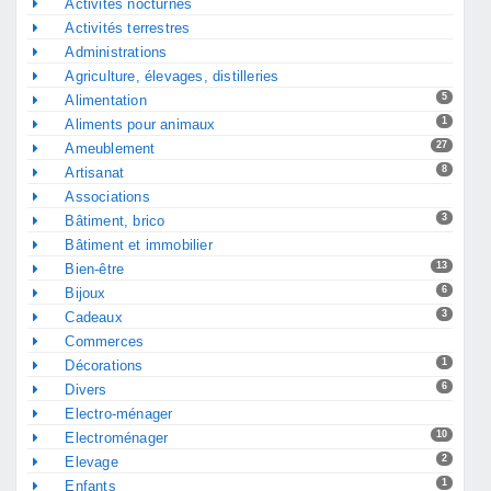
Activités nocturnes
Activités terrestres
Administrations
Agriculture, élevages, distilleries
5
Alimentation
1
Aliments pour animaux
27
Ameublement
8
Artisanat
Associations
3
Bâtiment, brico
Bâtiment et immobilier
13
Bien-être
6
Bijoux
3
Cadeaux
Commerces
1
Décorations
6
Divers
Electro-ménager
10
Electroménager
2
Elevage
1
Enfants