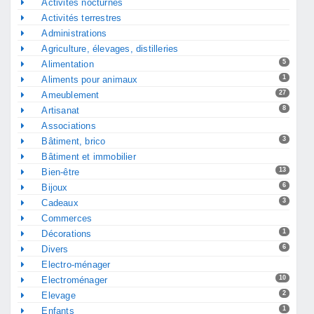
Activités nocturnes
Activités terrestres
Administrations
Agriculture, élevages, distilleries
5
Alimentation
1
Aliments pour animaux
27
Ameublement
8
Artisanat
Associations
3
Bâtiment, brico
Bâtiment et immobilier
13
Bien-être
6
Bijoux
3
Cadeaux
Commerces
1
Décorations
6
Divers
Electro-ménager
10
Electroménager
2
Elevage
1
Enfants