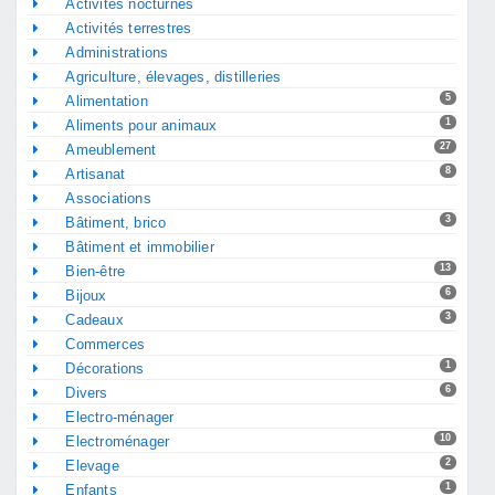
Activités nocturnes
Activités terrestres
Administrations
Agriculture, élevages, distilleries
5
Alimentation
1
Aliments pour animaux
27
Ameublement
8
Artisanat
Associations
3
Bâtiment, brico
Bâtiment et immobilier
13
Bien-être
6
Bijoux
3
Cadeaux
Commerces
1
Décorations
6
Divers
Electro-ménager
10
Electroménager
2
Elevage
1
Enfants