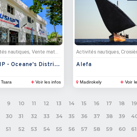
Activités nautiques, Vente matériel nautique
Activités nautiques, Croisiè
USHIP - Oceane's Distribution
Alefa
 Tsara
Voir les infos
Madirokely
Voir l
9
10
11
12
13
14
15
16
17
18
1
9
30
31
32
33
34
35
36
37
38
39
4
0
51
52
53
54
55
56
57
58
59
60
61