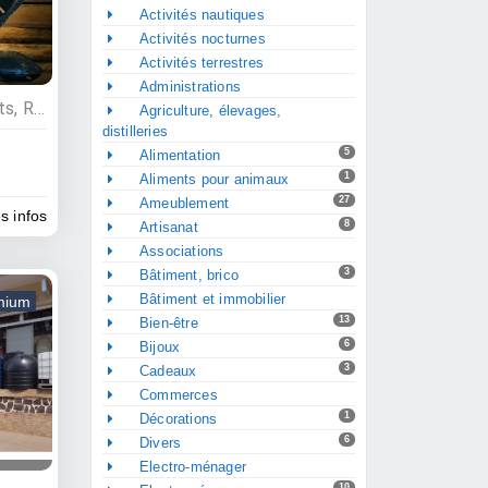
Activités nautiques
Activités nocturnes
Activités terrestres
Administrations
Restauration , Hébergements, Restaurants, Hôtels
Agriculture, élevages,
distilleries
5
Alimentation
1
Aliments pour animaux
27
Ameublement
es infos
8
Artisanat
Associations
3
Bâtiment, brico
Bâtiment et immobilier
mium
13
Bien-être
6
Bijoux
3
Cadeaux
Commerces
1
Décorations
6
Divers
Electro-ménager
10