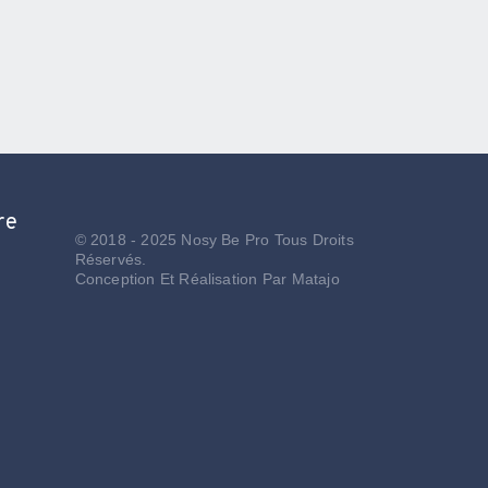
re
© 2018 - 2025 Nosy Be Pro Tous Droits
Réservés.
Conception Et Réalisation Par
Matajo