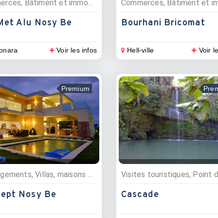
Commerces, Bâtiment et immobilier, Menuisiers, Matériaux de construction
Met Alu Nosy Be
Bourhani Bricomat
onara
Voir les infos
Hell-ville
Voir l
Premium
Pre
Hébergements, Villas, maisons et appartements
ept Nosy Be
Cascade