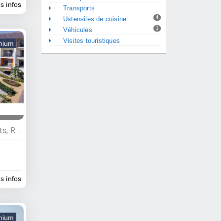
es infos
Transports
4
Ustensiles de cuisine
1
Véhicules
Visites touristiques
mium
Restauration , Hébergements, Restaurants, Hôtels
es infos
mium