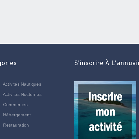
gories
S'inscrire À L'annuai
Activités Nautiques
Activités Nocturnes
Commerces
Hébergement
Restauration