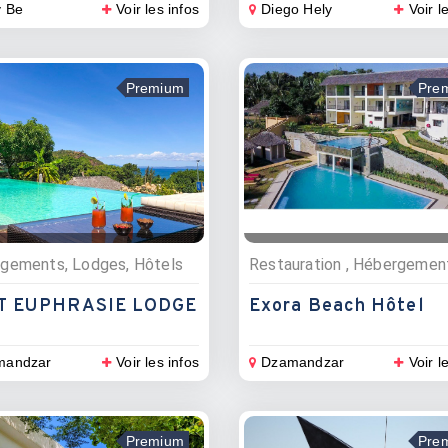
 Be
Voir les infos
Diego Hely
Voir l
Premium
Pre
gements, Lodges, Hôtels
ET EUPHRASIE LODGE
Exora Beach Hôtel
mandzar
Voir les infos
Dzamandzar
Voir l
Premium
Pre