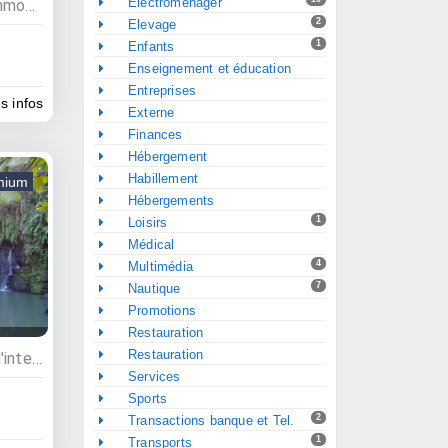
Electroménager
Commerces, Bâtiment et immobilier, Quincailleries, Matériaux de construction
2
Elevage
1
Enfants
Enseignement et éducation
Entreprises
es infos
Externe
Finances
Hébergement
Habillement
mium
Hébergements
1
Loisirs
Médical
4
Multimédia
7
Nautique
Promotions
Restauration
Restauration
Visites touristiques, Point d'interêt
Services
Sports
2
Transactions banque et Tel.
1
Transports