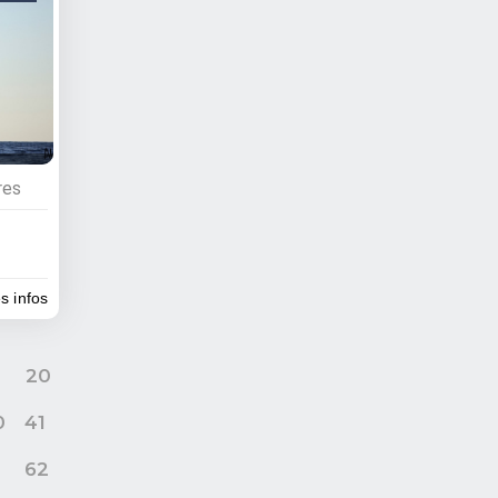
res
es infos
9
20
0
41
62