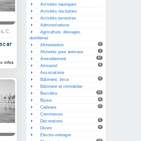
Activités nautiques
Activités nocturnes
Activités terrestres
Administrations
Services, Activités nautiques, Croisières, Agences d’excursions
Agriculture, élevages,
distilleries
scar
5
Alimentation
1
Aliments pour animaux
27
Ameublement
es infos
8
Artisanat
Associations
3
Bâtiment, brico
Bâtiment et immobilier
13
Bien-être
6
Bijoux
3
Cadeaux
Commerces
1
Décorations
6
Divers
Electro-ménager
10