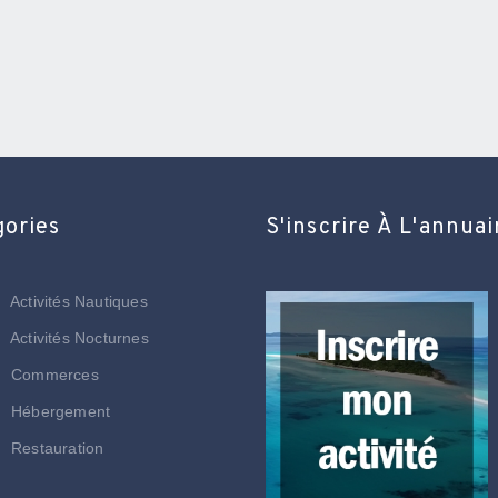
gories
S'inscrire À L'annuai
Activités Nautiques
Activités Nocturnes
Commerces
Hébergement
Restauration