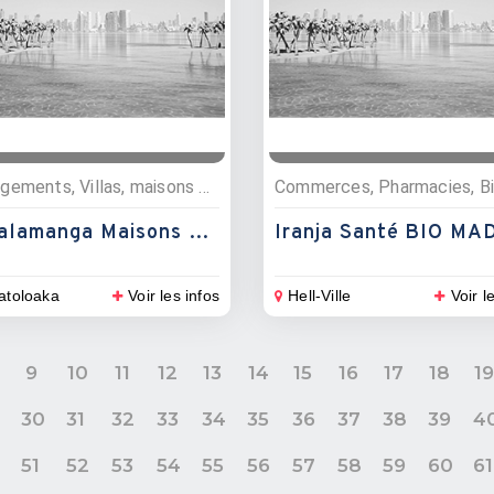
Hébergements, Villas, maisons et appartements
Ambalamanga Maisons De Vacances
Iranja Santé BIO MA
toloaka
Voir les infos
Hell-Ville
Voir l
9
10
11
12
13
14
15
16
17
18
1
30
31
32
33
34
35
36
37
38
39
4
9
0
51
52
53
54
55
56
57
58
59
60
61