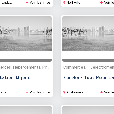
mandzar
Voir les infos
Hell-ville
Voir l
Commerces, Hébergements, Produits agriculture, Camping
tation Mijono
lana
Voir les infos
Ambonara
Voir l