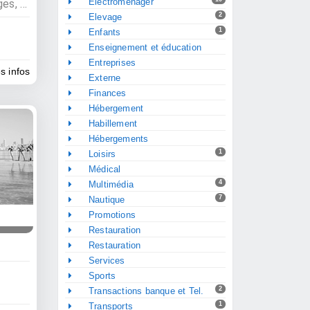
Electroménager
Services, Agences de voyages, Agences d’excursions
2
Elevage
1
Enfants
Enseignement et éducation
Entreprises
es infos
Externe
Finances
Hébergement
Habillement
Hébergements
1
Loisirs
Médical
4
Multimédia
7
Nautique
Promotions
Restauration
Restauration
Services
Sports
2
Transactions banque et Tel.
1
Transports