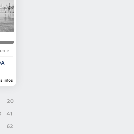
Commerces, Pharmacies, Bien être, Commerce sanitaire
DA
es infos
9
20
0
41
62