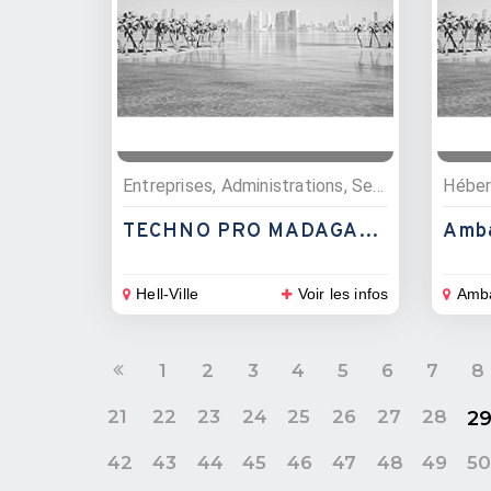
Entreprises, Administrations, Services, Services profesionnels, Bureaux d’études, Informaticiens, Climatisation, froid, Enérgie
TECHNO PRO MADAGASCAR
Hell-Ville
Voir les infos
Amba
1
2
3
4
5
6
7
8
21
22
23
24
25
26
27
28
2
42
43
44
45
46
47
48
49
5