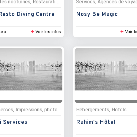
Activités nocturnes, Restauration , Activités nautiques, Bars, Restaurants, Plongée sous marine
Resto Diving Centre
Nosy Be Magic
aro
Voir les infos
Voir l
Commerces, Impressions, photocopies
Hébergements, Hôtels
i Services
Rahim's Hôtel