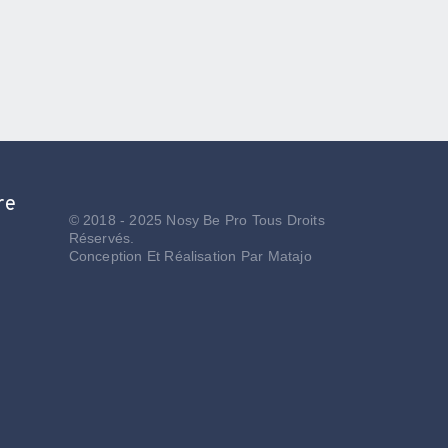
re
© 2018 - 2025 Nosy Be Pro Tous Droits
Réservés.
Conception Et Réalisation Par
Matajo