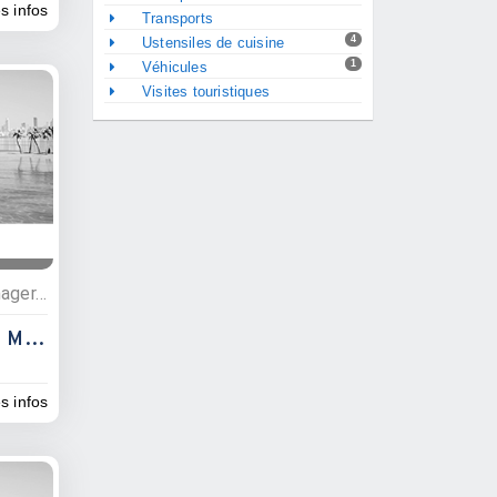
es infos
Transports
4
Ustensiles de cuisine
1
Véhicules
Visites touristiques
Commerces, IT, électromènager, ustentiles
Eureka - Tout Pour La Maison
es infos