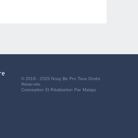
re
© 2018 - 2025 Nosy Be Pro Tous Droits
Réservés.
Conception Et Réalisation Par
Matajo