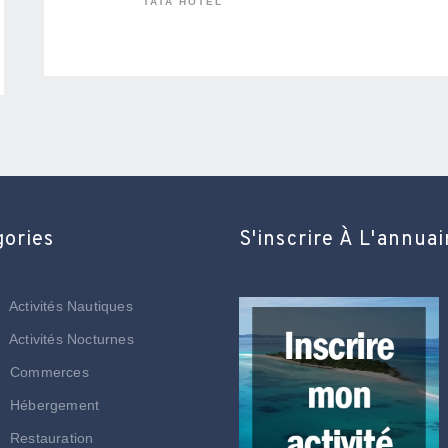
TATA HÔTEL
gories
S'inscrire À L'annuai
Activités Nautiques
Activités Nocturnes
Commerces
Hébergement
Restauration