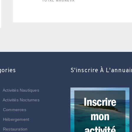
TOTAL MAGNEVA
gories
S'inscrire À L'annuai
Activités Nautiques
Activités Nocturnes
Commerces
Hébergement
Restauration