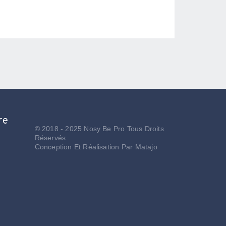
re
© 2018 - 2025 Nosy Be Pro Tous Droits
Réservés.
Conception Et Réalisation Par
Matajo