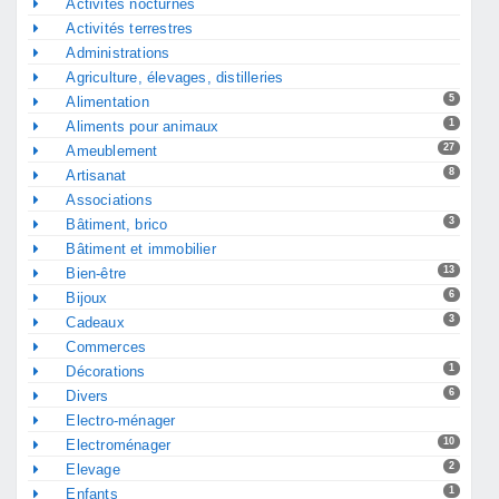
Activités nocturnes
Activités terrestres
Administrations
Agriculture, élevages, distilleries
5
Alimentation
1
Aliments pour animaux
27
Ameublement
8
Artisanat
Associations
3
Bâtiment, brico
Bâtiment et immobilier
13
Bien-être
6
Bijoux
3
Cadeaux
Commerces
1
Décorations
6
Divers
Electro-ménager
10
Electroménager
2
Elevage
1
Enfants