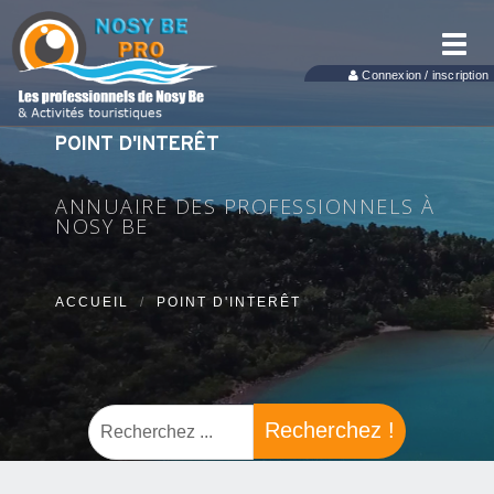
Toggl
navig
Connexion / inscription
POINT D'INTERÊT
ANNUAIRE DES PROFESSIONNELS À
NOSY BE
ACCUEIL
POINT D'INTERÊT
Recherchez !