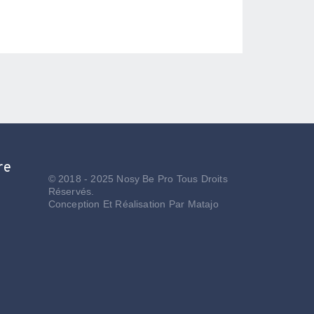
re
© 2018 - 2025 Nosy Be Pro Tous Droits
Réservés.
Conception Et Réalisation Par
Matajo