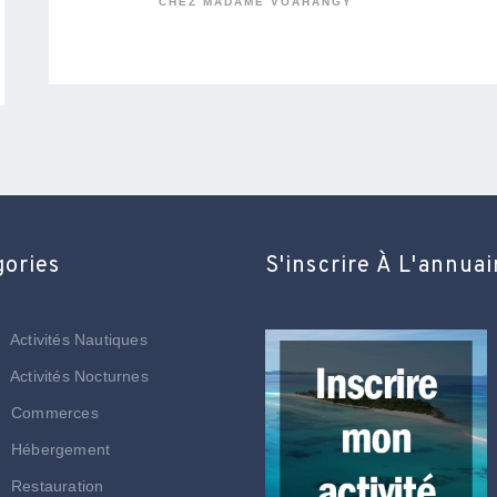
CHEZ MADAME VOAHANGY
gories
S'inscrire À L'annuai
Activités Nautiques
Activités Nocturnes
Commerces
Hébergement
Restauration