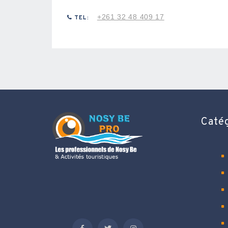
+261 32 48 409 17
TEL:
Caté