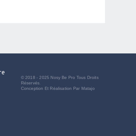
re
© 2018 - 2025 Nosy Be Pro Tous Droits
Réservés.
Conception Et Réalisation Par
Matajo