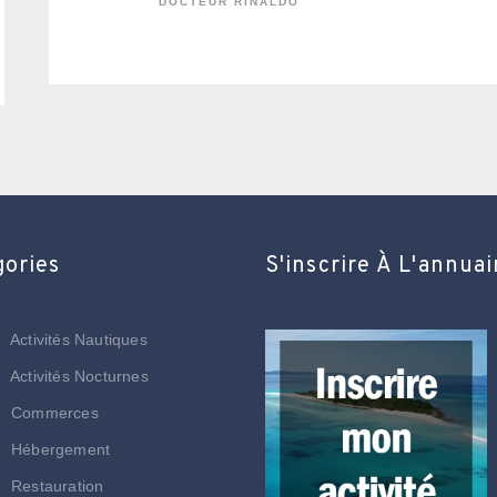
DOCTEUR RINALDO
gories
S'inscrire À L'annuai
Activités Nautiques
Activités Nocturnes
Commerces
Hébergement
Restauration