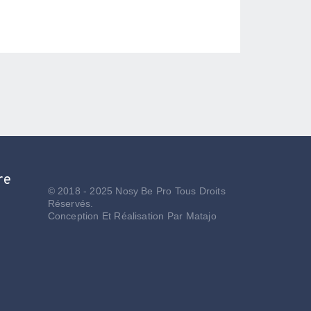
re
© 2018 - 2025 Nosy Be Pro Tous Droits
Réservés.
Conception Et Réalisation Par
Matajo