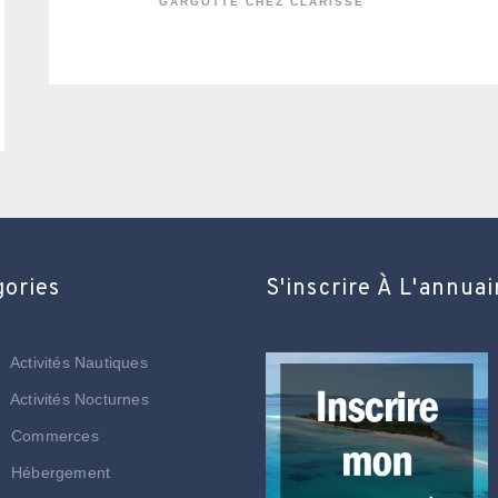
GARGOTTE CHEZ CLARISSE
gories
S'inscrire À L'annuai
Activités Nautiques
Activités Nocturnes
Commerces
Hébergement