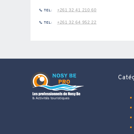
+261 32 41 210 60
TEL:
+261 32 64 952 22
TEL:
Caté