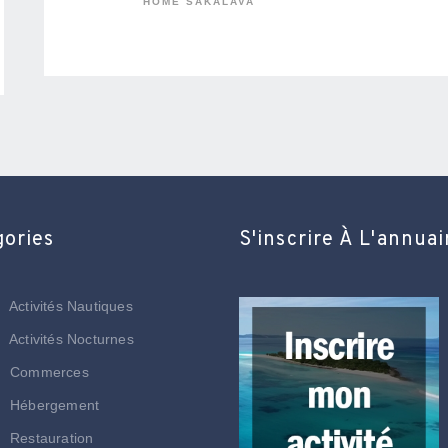
HOME SAKALAVA
gories
S'inscrire À L'annuai
Activités Nautiques
Activités Nocturnes
Commerces
Hébergement
Restauration