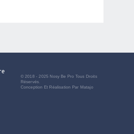
re
© 2018 - 2025 Nosy Be Pro Tous Droits
Réservés.
Conception Et Réalisation Par
Matajo