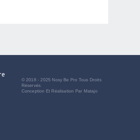
re
© 2018 - 2025 Nosy Be Pro Tous Droits
Réservés.
Conception Et Réalisation Par
Matajo