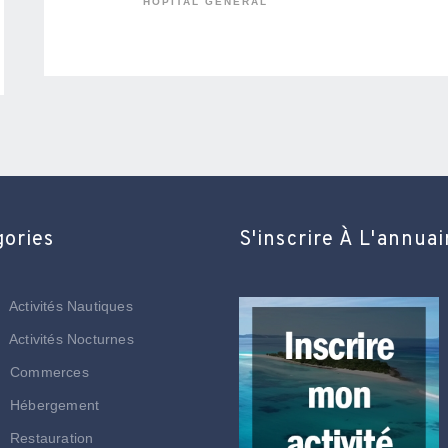
HÔPITAL GÉNÉRAL
gories
S'inscrire À L'annuai
Activités Nautiques
Activités Nocturnes
Commerces
Hébergement
Restauration