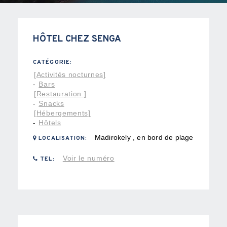
HÔTEL CHEZ SENGA
CATÉGORIE:
[Activités nocturnes]
Bars
-
[Restauration ]
Snacks
-
[Hébergements]
Hôtels
-
Madirokely , en bord de plage
LOCALISATION:
Voir le numéro
TEL: