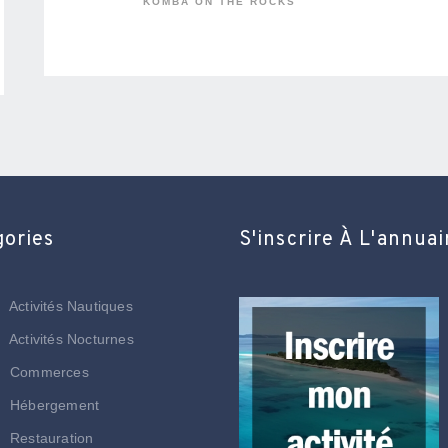
KOMBA ON THE ROCKS
gories
S'inscrire À L'annuai
Activités Nautiques
Activités Nocturnes
Commerces
Hébergement
Restauration