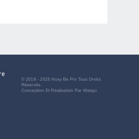
re
© 2018 - 2025 Nosy Be Pro Tous Droits
Réservés.
Conception Et Réalisation Par
Matajo