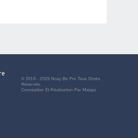
re
© 2018 - 2025 Nosy Be Pro Tous Droits
Réservés.
Conception Et Réalisation Par
Matajo