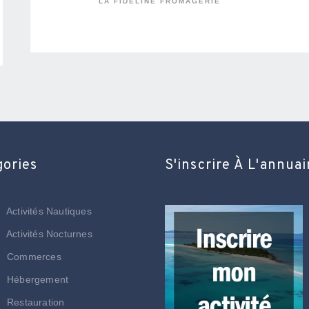
LA FIDELINE FROMAGERIE
gories
S'inscrire À L'annuai
Activités Nautiques
Activités Nocturnes
Commerces
Hébergement
Restauration