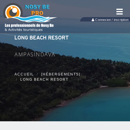
Toggl
navig
Connexion / inscription
LONG BEACH RESORT
AMPASINDAVA
ACCUEIL
[HÉBERGEMENTS]
LONG BEACH RESORT