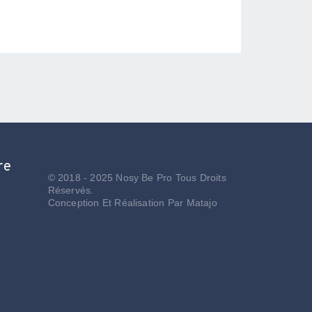
re
© 2018 - 2025 Nosy Be Pro Tous Droits
Réservés.
Conception Et Réalisation Par
Matajo