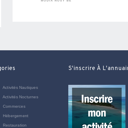
MODIA NOSY BE
gories
S'inscrire À L'annuai
Activités Nautiques
Activités Nocturnes
Commerces
Hébergement
Restauration