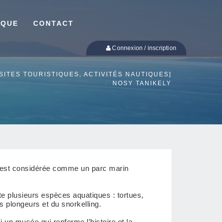
IQUE
CONTACT
Connexion / inscription
ISITES TOURISTIQUES, ACTIVITÉS NAUTIQUES]
NOSY TANIKELY
e) est considérée comme un parc marin
te plusieurs espèces aquatiques : tortues,
es plongeurs et du snorkelling.
un musée qui renferme l’histoire et la