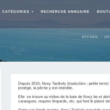
CATÉGORIES
RECHERCHE ANNUAIRE
BOUT
ACCUEIL
[V
Depuis 2010, Nosy Tanikely (traduction : petite terr
protégé,
la pêche y est interdite.
Elle se trouve au milieu de la baie de Nosy be et abri
carangues, requins léopards, etc. qui font le plaisir d
Outre ses fonds marins, Nosy Tanikely possède aussi 