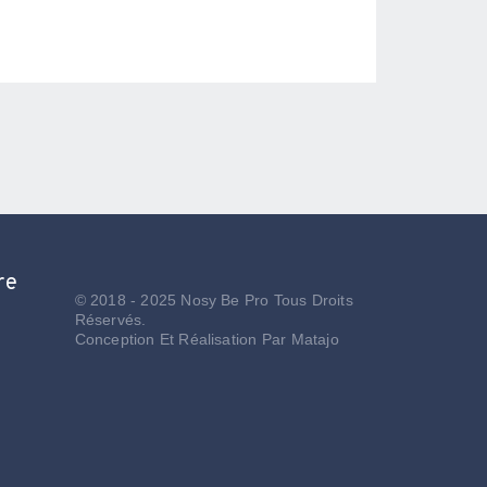
re
© 2018 - 2025 Nosy Be Pro Tous Droits
Réservés.
Conception Et Réalisation Par
Matajo