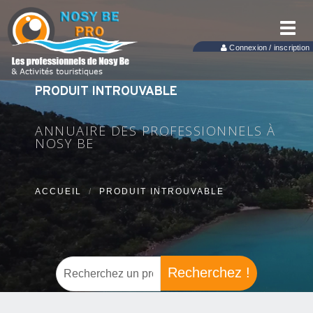
Toggl
navig
Connexion / inscription
PRODUIT INTROUVABLE
ANNUAIRE DES PROFESSIONNELS À
NOSY BE
ACCUEIL
PRODUIT INTROUVABLE
Recherchez !