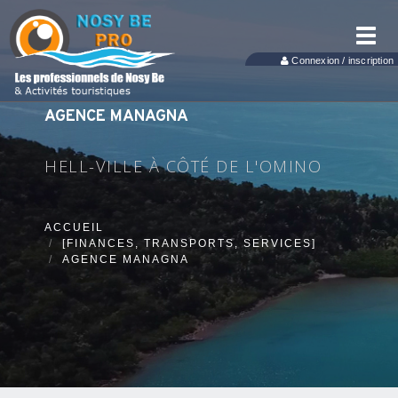
Toggl
navig
Connexion / inscription
AGENCE MANAGNA
HELL-VILLE À CÔTÉ DE L'OMINO
ACCUEIL
[FINANCES, TRANSPORTS, SERVICES]
AGENCE MANAGNA