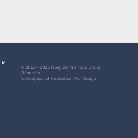
re
© 2018 - 2025 Nosy Be Pro Tous Droits
Réservés.
Conception Et Réalisation Par
Matajo