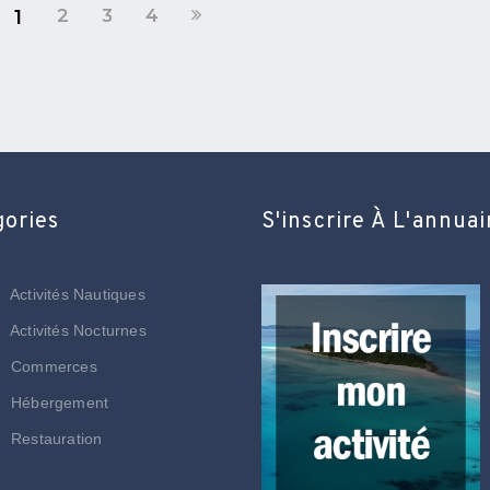
2
3
4
1
gories
S'inscrire À L'annuai
Activités Nautiques
Activités Nocturnes
Commerces
Hébergement
Restauration