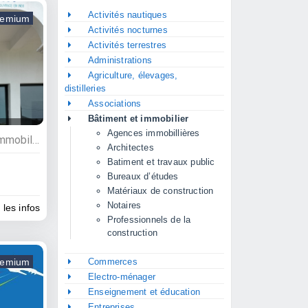
Activités nautiques
remium
Activités nocturnes
Activités terrestres
Administrations
Agriculture, élevages,
distilleries
Associations
Bâtiment et immobilier
Agences immobillières
Commerces, Bâtiment et immobilier, Menuisiers, Matériaux de construction
Architectes
Batiment et travaux public
Bureaux d’études
Matériaux de construction
Notaires
 les infos
Professionnels de la
construction
remium
Commerces
Electro-ménager
Enseignement et éducation
Entreprises