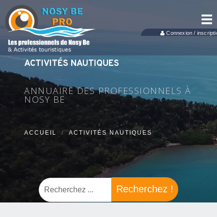
Tog
nav
Connexion / inscripti
ACTIVITÉS NAUTIQUES
ANNUAIRE DES PROFESSIONNELS À
NOSY BE
ACCUEIL
ACTIVITÉS NAUTIQUES
Recherchez !