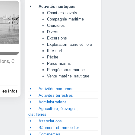
Activités nautiques
Chantiers navals
Compagnie maritime
Croisières
Divers
Excursions
Exploration faune et flore
Kite surf
Pêche
Activités nautiques, Excursions, Croisières
Parcs marins
Plongée sous marine
Vente matériel nautique
Activités nocturnes
 les infos
Activités terrestres
Administrations
Agriculture, élevages,
distilleries
Associations
Bâtiment et immobilier
Commerces