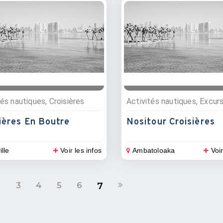
tés nautiques, Croisières
ières En Boutre
Nositour Croisières
ille
Voir les infos
Ambatoloaka
Voir
2
3
4
5
6
7