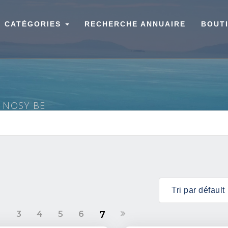
CATÉGORIES
RECHERCHE ANNUAIRE
BOUT
À NOSY BE
2
3
4
5
6
7