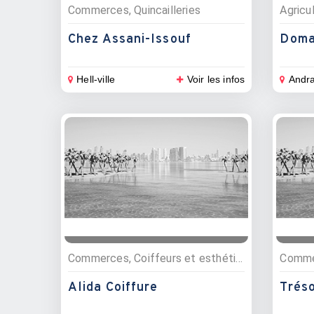
Commerces, Quincailleries
Chez Assani-Issouf
Doma
Hell-ville
Voir les infos
Andr
Commerces, Coiffeurs et esthétique, Habillement et mode
Commer
Alida Coiffure
Tréso