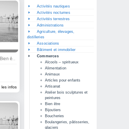
Activités nautiques
Activités nocturnes
Activités terrestres
Administrations
Agriculture, élevages,
distilleries
Associations
Bâtiment et immobilier
Commerces
Commerces, Alimentation, Bien être
Alcools – spiritueux
Alimentation
Animaux
Articles pour enfants
Artisanat
 les infos
Atelier bois sculptures et
peintures
Bien être
Bijoutiers
Boucheries
Boulangeries, pâtisseries,
glaciers