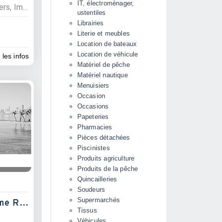
IT, électromènager,
Services, Commerces, Cybers, Impressions, photocopies
ustentiles
Librairies
Literie et meubles
Location de bateaux
Location de véhicule
 les infos
Matériel de pêche
Matériel nautique
Menuisiers
Occasion
Occasions
Papeteries
Pharmacies
Pièces détachées
Piscinistes
Produits agriculture
Produits de la pêche
Quincailleries
Soudeurs
Supermarchés
Boutique Chez Madame Ravaka
Tissus
Véhicules