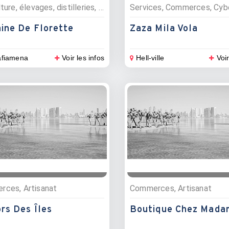
Agriculture, élevages, distilleries, Commerces, Epices et huiles essentielles, Plantations
ine De Florette
Zaza Mila Vola
afiamena
Voir les infos
Hell-ville
Voir
ces, Artisanat
Commerces, Artisanat
rs Des Îles