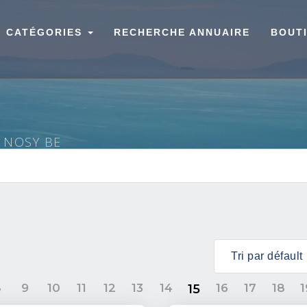
CATÉGORIES
RECHERCHE ANNUAIRE
BOUT
À NOSY BE
8
9
10
11
12
13
14
16
17
18
1
15