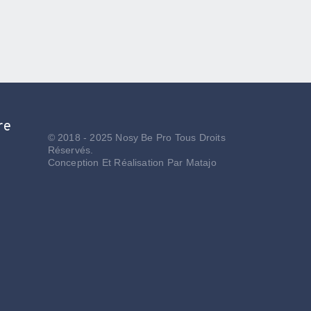
re
© 2018 - 2025 Nosy Be Pro Tous Droits
Réservés.
Conception Et Réalisation Par
Matajo