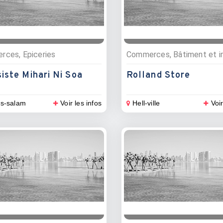
ces, Epiceries
iste Mihari Ni Soa
Rolland Store
es-salam
Voir les infos
Hell-ville
Voir