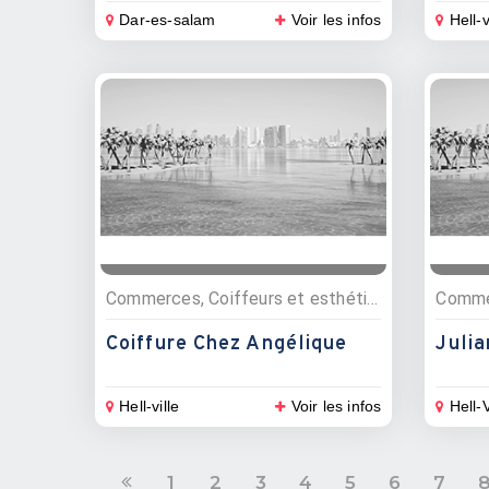
Dar-es-salam
Voir les infos
Hell-v
Commerces, Coiffeurs et esthétique
Coiffure Chez Angélique
Hell-ville
Voir les infos
Hell-V
1
2
3
4
5
6
7