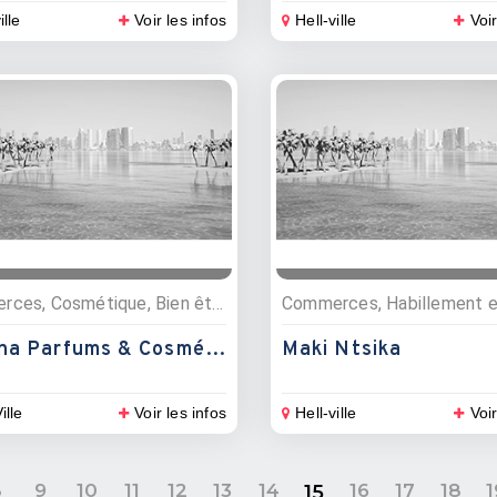
ille
Voir les infos
Hell-ville
Voir
Commerces, Cosmétique, Bien être
Commerces, Habillement 
Juliana Parfums & Cosmétique
Maki Ntsika
ille
Voir les infos
Hell-ville
Voir
8
9
10
11
12
13
14
16
17
18
1
15