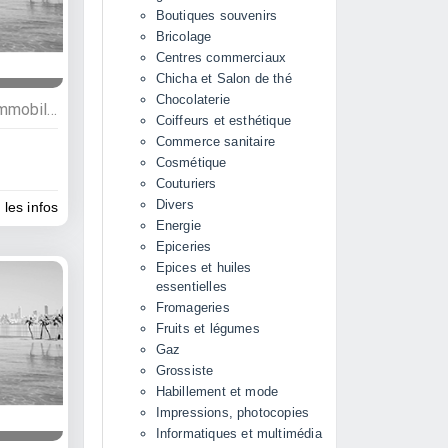
Boutiques souvenirs
Bricolage
Centres commerciaux
Chicha et Salon de thé
Chocolaterie
Commerces, Bâtiment et immobilier, Professionnels de la construction, Artisanat
Coiffeurs et esthétique
Commerce sanitaire
Cosmétique
Couturiers
Divers
 les infos
Energie
Epiceries
Epices et huiles
essentielles
Fromageries
Fruits et légumes
Gaz
Grossiste
Habillement et mode
Impressions, photocopies
Informatiques et multimédia