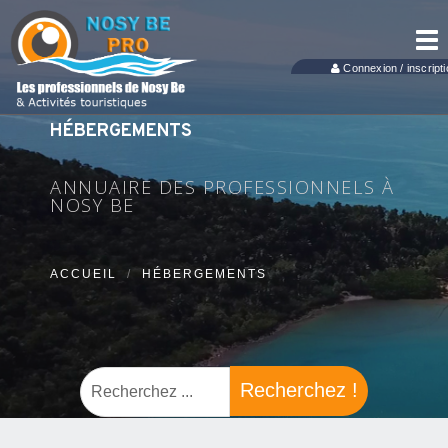
Tog
nav
Connexion / inscripti
HÉBERGEMENTS
ANNUAIRE DES PROFESSIONNELS À
NOSY BE
ACCUEIL
HÉBERGEMENTS
Recherchez !