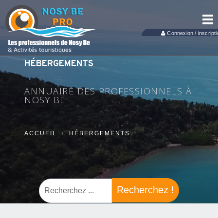
Tog
nav
Connexion / inscripti
HÉBERGEMENTS
ANNUAIRE DES PROFESSIONNELS À
NOSY BE
ACCUEIL
HÉBERGEMENTS
Recherchez !