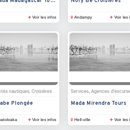
Sahada Madagascar Tours
Nofy Be Croisières
Voir les infos
Andampy
Voir les 
ités nautiques, Croisières
Services, Agences d’excurs
abe Plongée
Mada Mirendra Tours
atoloaka
Voir les infos
Hell-ville
Voir les 