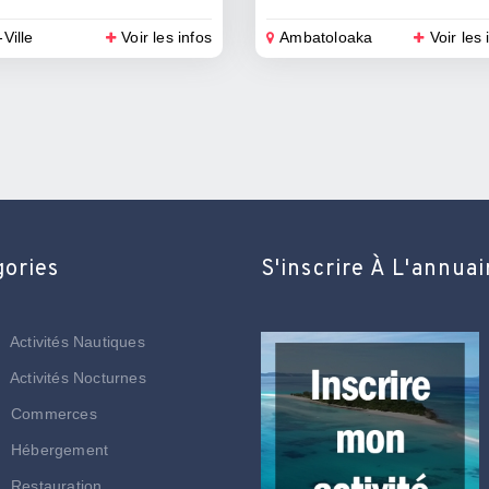
-Ville
Voir les infos
Ambatoloaka
Voir les 
gories
S'inscrire À L'annuai
Activités Nautiques
Activités Nocturnes
Commerces
Hébergement
Restauration