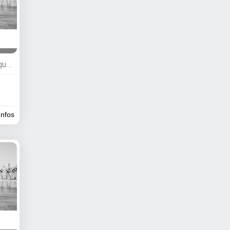
Commerces, Activités nautiques, Excursions, Location de bateaux
infos