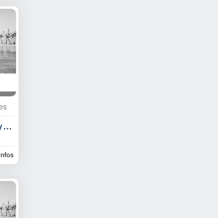
res
Dolphin Croisière Nosy Be
infos