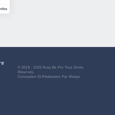
infos
re
© 2018 - 2025 Nosy Be Pro Tous Droits
Réservés.
Conception Et Réalisation Par
Matajo