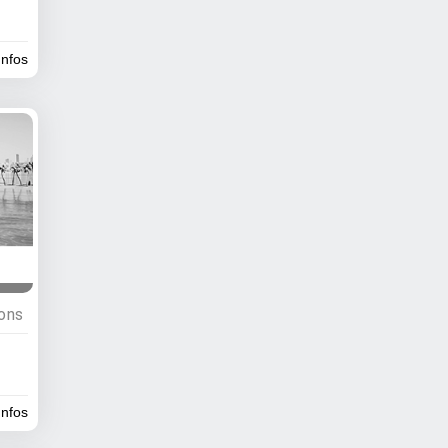
infos
ions
infos