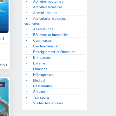
Activités nocturnes
Activités terrestres
Administrations
Agriculture, élevages,
distilleries
Associations
Bâtiment et immobilier
Visites touristiques, Point d'interêt
Commerces
Electro-ménager
Enseignement et éducation
Entreprises
Externe
infos
Finances
Hébergements
Médical
um
Restauration
Services
Transports
Visites touristiques