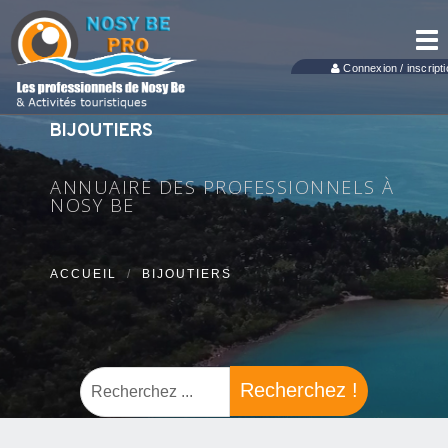
Tog
nav
Connexion / inscripti
BIJOUTIERS
ANNUAIRE DES PROFESSIONNELS À
NOSY BE
ACCUEIL
BIJOUTIERS
Recherchez !