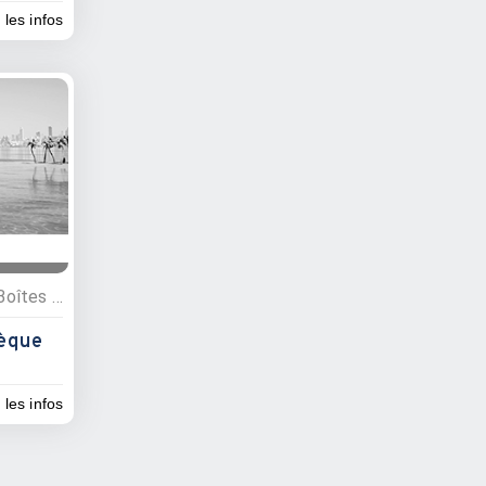
 les infos
Activités nocturnes, Bars, Boîtes de nuit
èque
 les infos