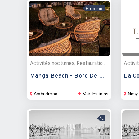
Premium
Activités nocturnes, Restauration , Snacks, Bars, Evénementiels, Restaurants
Activi
Manga Beach - Bord De Plage
La Co
Ambodrona
Voir les infos
Nosy