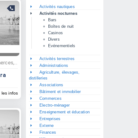
Activités nautiques
Activités nocturnes
Bars
Boîtes de nuit
Casinos
Divers
Evénementiels
Activités terrestres
Activités nocturnes, Commerces, Epiceries, Bars
Administrations
Agriculture, élevages,
ara
distilleries
Associations
Bâtiment et immobilier
 les infos
Commerces
Electro-ménager
Enseignement et éducation
Entreprises
Externe
Finances