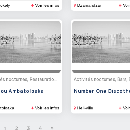
okely
Voir les infos
Dzamandzar
Voir
Activités nocturnes, Restauration , Bars, Restaurants
ou Ambatoloaka
Number One Discoth
toloaka
Voir les infos
Hell-ville
Voir
2
3
4
1