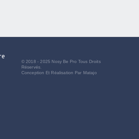
re
© 2018 - 2025 Nosy Be Pro Tous Droits
Réservés.
Conception Et Réalisation Par
Matajo