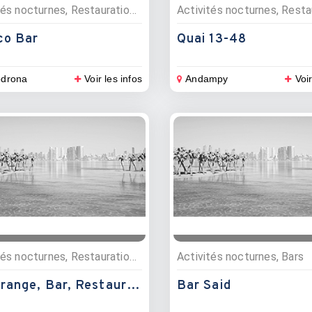
Activités nocturnes, Restauration , Bars, Evénementiels, Restaurants, Pizzerias
co Bar
Quai 13-48
drona
Voir les infos
Andampy
Voir
Activités nocturnes, Restauration , Bars, Restaurants
Activités nocturnes, Bars
S'asarange, Bar, Restaurant
Bar Said