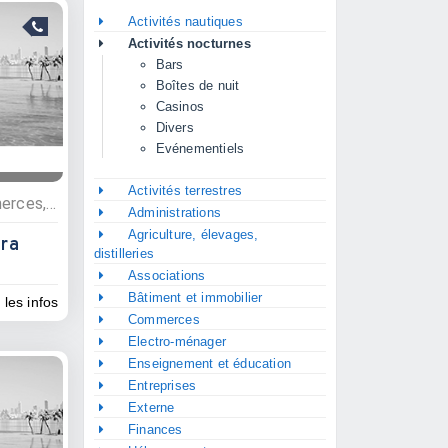
Activités nautiques
Activités nocturnes
Bars
Boîtes de nuit
Casinos
Divers
Evénementiels
Activités terrestres
Activités nocturnes, Commerces, Epiceries, Bars
Administrations
Agriculture, élevages,
ara
distilleries
Associations
Bâtiment et immobilier
 les infos
Commerces
Electro-ménager
Enseignement et éducation
Entreprises
Externe
Finances