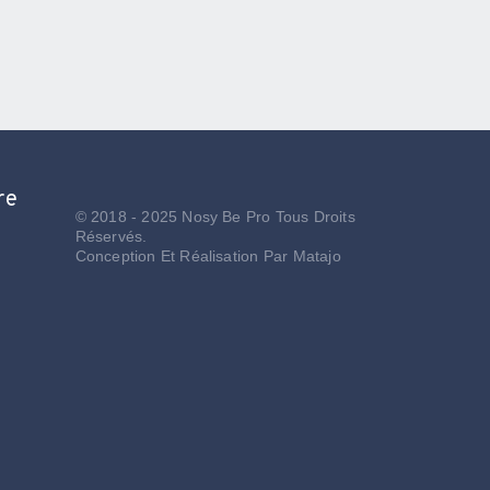
re
© 2018 - 2025 Nosy Be Pro Tous Droits
Réservés.
Conception Et Réalisation Par
Matajo