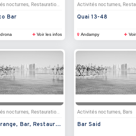
Activités nocturnes, Restauration , Bars, Evénementiels, Restaurants, Pizzerias
co Bar
Quai 13-48
drona
Voir les infos
Andampy
Voir
Activités nocturnes, Restauration , Bars, Restaurants
Activités nocturnes, Bars
S'asarange, Bar, Restaurant
Bar Said