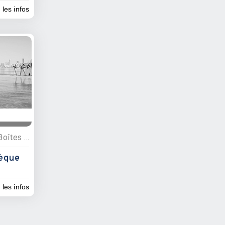
 les infos
Activités nocturnes, Bars, Boîtes de nuit
èque
 les infos