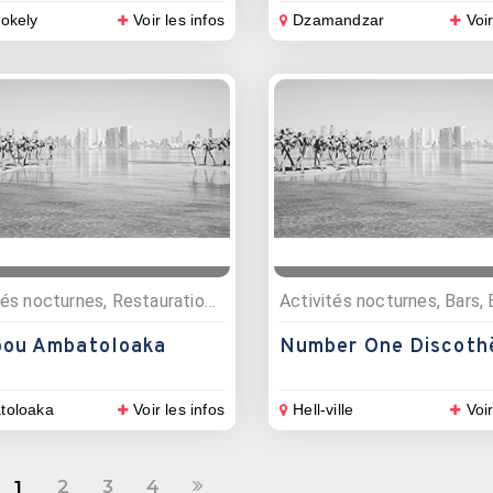
okely
Voir les infos
Dzamandzar
Voir
Activités nocturnes, Restauration , Bars, Restaurants
ou Ambatoloaka
Number One Discoth
toloaka
Voir les infos
Hell-ville
Voir
2
3
4
1