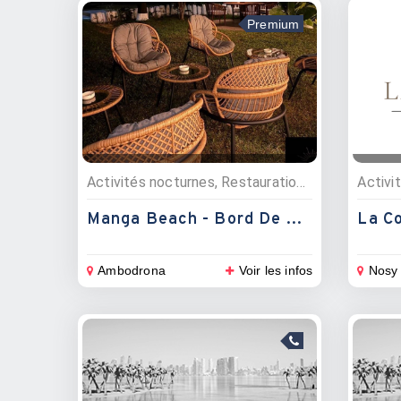
Premium
Activités nocturnes, Restauration , Snacks, Bars, Evénementiels, Restaurants
Activi
Manga Beach - Bord De Plage
La Co
Ambodrona
Voir les infos
Nosy