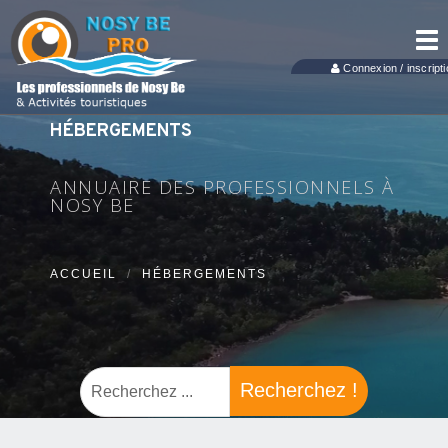
Tog
nav
Connexion / inscripti
HÉBERGEMENTS
ANNUAIRE DES PROFESSIONNELS À
NOSY BE
ACCUEIL
HÉBERGEMENTS
Recherchez !