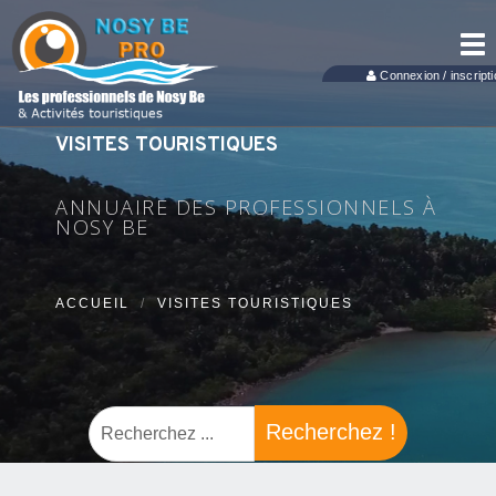
Tog
nav
Connexion / inscripti
VISITES TOURISTIQUES
ANNUAIRE DES PROFESSIONNELS À
NOSY BE
ACCUEIL
VISITES TOURISTIQUES
Recherchez !