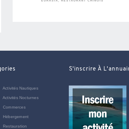
EURASIA, RESTAURANT CHINOIS
gories
S'inscrire À L'annuai
Activités Nautiques
Activités Nocturnes
Commerces
Hébergement
Restauration