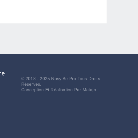
re
© 2018 - 2025 Nosy Be Pro Tous Droits
Réservés.
Conception Et Réalisation Par
Matajo