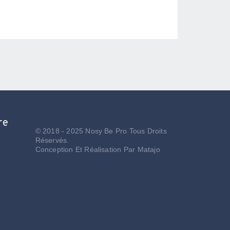
re
© 2018 - 2025 Nosy Be Pro Tous Droits
Réservés.
Conception Et Réalisation Par
Matajo