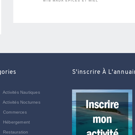
MTB MADA ÉPICES ET MIEL
gories
S'inscrire À L'annuai
Activités Nautiques
Activités Nocturnes
Commerces
Hébergement
Restauration