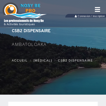
Toggl
navig
Connexion / inscription
CSB2 DISPENSAIRE
AMBATOLOAKA
ACCUEIL
[MÉDICAL]
CSB2 DISPENSAIRE