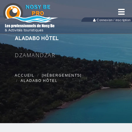
Toggl
navig
Connexion / inscription
ALADABO HÔTEL
DZAMANDZAR
ACCUEIL
[HÉBERGEMENTS]
ALADABO HÔTEL