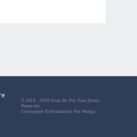
re
© 2018 - 2025 Nosy Be Pro Tous Droits
Réservés.
Conception Et Réalisation Par
Matajo