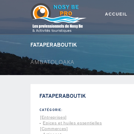
ACCUEIL
FATAPERABOUTIK
AMBATOLOAKA
FATAPERABOUTIK
CATÉGORIE:
[Entreprises]
Epices et huiles essentielles
-
[Commerces]