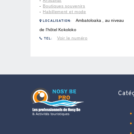
Artisanat
-
Boutiques souvenirs
-
Habillement et mode
-
Ambatoloaka , au niveau
LOCALISATION:
de l'hôtel Kokoloko
Voir le numéro
TEL:
Caté