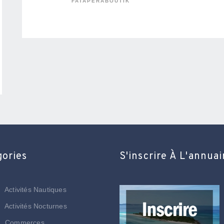
FATAPERABOUTIK
gories
S'inscrire À L'annuai
Activités Nautiques
Activités Nocturnes
Commerces